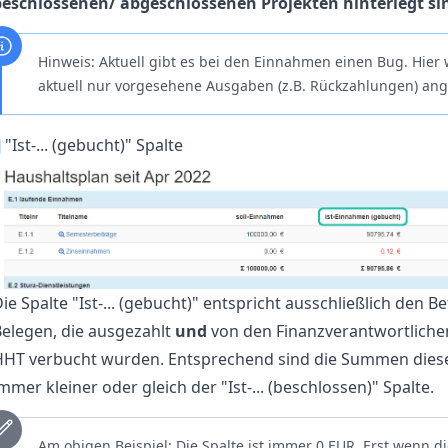
beschlossenen/ abgeschlossenen Projekten hinterlegt si
Hinweis: Aktuell gibt es bei den Einnahmen einen Bug. Hier
aktuell nur vorgesehene Ausgaben (z.B. Rückzahlungen) ang
¶
"Ist-... (gebucht)" Spalte
ie Spalte "Ist-... (gebucht)" entspricht ausschließlich den 
elegen, die ausgezahlt
und
von den Finanzverantwortlichen 
HHT verbucht wurden. Entsprechend sind die Summen diese
mmer kleiner oder gleich der "Ist-... (beschlossen)" Spalte.
Am obigen Beispiel: Die Spalte ist immer 0 EUR. Erst wenn d