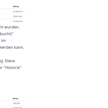
cht wurden.
ebucht)"
 im
werden kann.
ig. Diese
r "Historie"