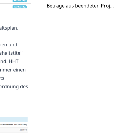
Beträge aus beendeten Projekten
ltsplan.
hmen und
haltstitel"
ind. HHT
immer einen
ts
sordnung des