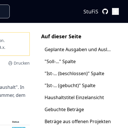
StuFiS
Öffne
Auf dieser Seite
on.
4.x.
Geplante Ausgaben und Auslastung
"Soll-..." Spalte
Drucken
"Ist-... (beschlossen)" Spalte
"Ist-... (gebucht)" Spalte
ushalt". In
 Nummer, dem
Haushaltstitel Einzelansicht
Gebuchte Beträge
Beträge aus offenen Projekten