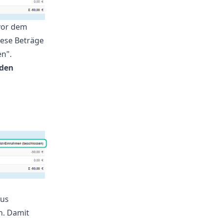
vor dem
iese Beträge
en".
 den
aus
n. Damit