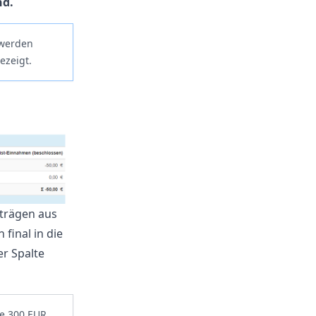
nd.
 werden
ezeigt.
Beträgen aus
final in die
r Spalte
ie 300 EUR