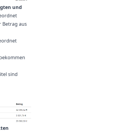
igten und
geordnet
r Betrag aus
eordnet
t bekommen
tel sind
kten