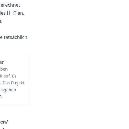
gerechnet
des HHT an,
.
e tatsächlich
er
aben
R auf. Es
 Das Projekt
Ausgaben
R.
ten/