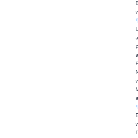
a
a
N
M
a
D