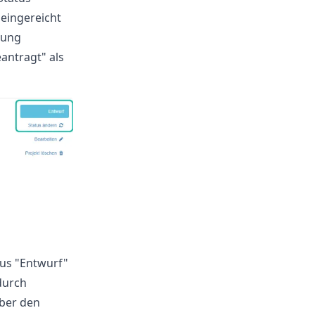
 eingereicht
tung
eantragt" als
tus "Entwurf"
durch
über den