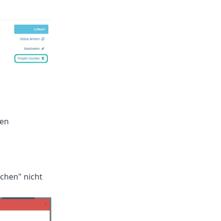
den
schen" nicht