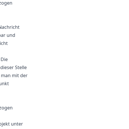
ezogen
Nachricht
bar und
icht
 Die
dieser Stelle
 man mit der
unkt
ezogen
ojekt unter