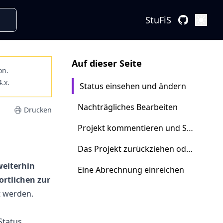
StuFiS
Öffne
Auf dieser Seite
on.
4.x.
Status einsehen und ändern
Nachträgliches Bearbeiten
Drucken
Projekt kommentieren und Statusverlauf
Das Projekt zurückziehen oder löschen
weiterhin
Eine Abrechnung einreichen
ortlichen zur
t werden.
Status